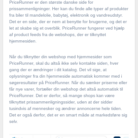
PriceRunner er den største danske side for
prissammenligninger. Her kan du finde alle typer af produkter
fra biler til mandelolie, babytøj, elektronik og vandreudstyr.
Det er en side, der er nem at benytte for brugerne, og det er
let at skabe sig et overblik. PriceRunner fungerer ved hjælp
af product feeds fra de webshops, der er tilknyttet
hjemmesiden.
Når du tilknytter din webshop med hjemmesider som
PriceRunner, skal du altså ikke selv kontakte siden, hver
gang der er ændringer i dit katalog. Det vil sige, at
oplysninger fra din hjemmeside automatisk kommer med i
søgeresultater på PriceRunner. Når du sænker priserne eller
får nye varer, fortæller din webshop det altså automatisk til
PriceRunner. Det er derfor, så mange shops kan være
tilknyttet prissammenligningssider, uden at der sidder
tusindvis af mennesker og ændrer annoncerne hele tiden.
Det er også derfor, det er en smart måde at markedsføre sig
selv.