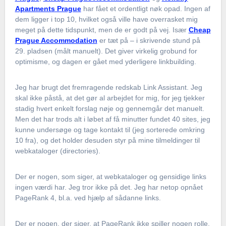
Apartments Prague
har fået et ordentligt nøk opad. Ingen af
dem ligger i top 10, hvilket også ville have overrasket mig
meget på dette tidspunkt, men de er godt på vej. Især
Cheap
Prague Accommodation
er tæt på – i skrivende stund på
29. pladsen (målt manuelt). Det giver virkelig grobund for
optimisme, og dagen er gået med yderligere linkbuilding.
Jeg har brugt det fremragende redskab Link Assistant. Jeg
skal ikke påstå, at det gør al arbejdet for mig, for jeg tjekker
stadig hvert enkelt forslag nøje og gennemgår det manuelt.
Men det har trods alt i løbet af få minutter fundet 40 sites, jeg
kunne undersøge og tage kontakt til (jeg sorterede omkring
10 fra), og det holder desuden styr på mine tilmeldinger til
webkataloger (directories).
Der er nogen, som siger, at webkataloger og gensidige links
ingen værdi har. Jeg tror ikke på det. Jeg har netop opnået
PageRank 4, bl.a. ved hjælp af sådanne links.
Der er nogen, der siger, at PageRank ikke spiller nogen rolle.