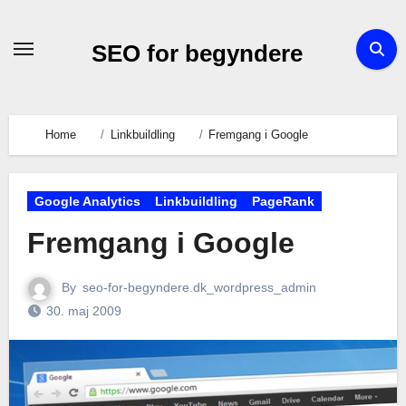
Skip
to
SEO for begyndere
content
Home
Linkbuildling
Fremgang i Google
Google Analytics
Linkbuildling
PageRank
Fremgang i Google
By
seo-for-begyndere.dk_wordpress_admin
30. maj 2009