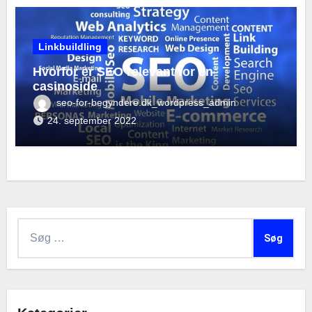
Linkbuildling
Hvorfor er SEO relevant for en
casinoside
seo-for-begyndere.dk_wordpress_admin
24. september 2022
Søg
efter: