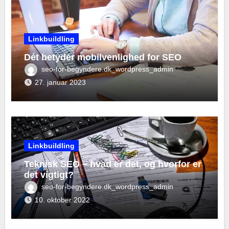
Linkbuildling
Dét betyder mobilvenlighed for SEO
seo-for-begyndere.dk_wordpress_admin
27. januar 2023
Linkbuildling
Teknisk SEO – hvad er det, og hvorfor er
det vigtigt?
seo-for-begyndere.dk_wordpress_admin
10. oktober 2022