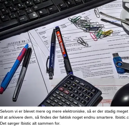
Selvom vi er blevet mere og mere elektroniske, så er der stadig meget papirarbejde at gemme på i din virksomhed. Fakturaer er vigtige at have styr på, og selvom mange i dag benytter sig af PDF’er og TIFF-filer
til at arkivere dem, så findes der faktisk noget endnu smartere. Ibistic
Det sørger Ibistic alt sammen for.