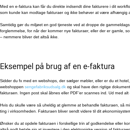
Med en e-faktura kan får du direkte indsendt dine fakturere i dit workf
som kunde kan modtage fakturaer og ikke behøver at være afhængig af
Samtidig gør du miljøet en god tjeneste ved at droppe de gammeldags p
forglemmelse, for når der kommer nye fakturaer, eller der er gamle, so
– nemmere bliver det altså ikke.
Eksempel på brug af en e-faktura
Sidder du fx med en webshops, der sælger møbler, eller er du et hotel
webshoppen
sengefabriksudsalg.dk
og skal have den rigtige dokumenta
fakturaen. Ingen post skal åbnes eller PDF’er scannes ind. Ud med alt
Hvis du skulle være så uheldig at glemme at behandle fakturaen, så mi
ting i virksomheden. Fakturaen bliver sendt videre til dit økonomisys
Ønsker du at opdele fakturaen i forskellige trin af godkendelse eller ko
altså godt betale sig at investere i den elektroniske version af faktura