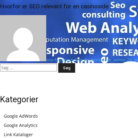
Hvorfor er SEO relevant for en casinoside
seo-for-begyndere.dk_wordpress_admin
24. s
Søg
efter:
Kategorier
Google AdWords
Google Analytics
Link Kataloger