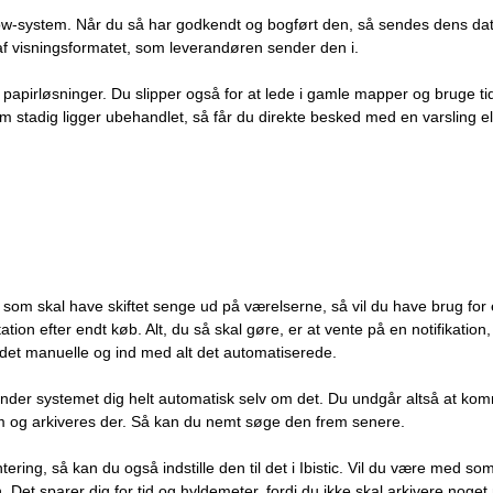
low-system. Når du så har godkendt og bogført den, så sendes dens data 
 visningsformatet, som leverandøren sender den i.
apirløsninger. Du slipper også for at lede i gamle mapper og bruge ti
m stadig ligger ubehandlet, så får du direkte besked med en varsling el
, som skal have skiftet senge ud på værelserne, så vil du have brug fo
tion efter endt køb. Alt, du så skal gøre, er at vente på en notifikat
 det manuelle og ind med alt det automatiserede.
nder systemet dig helt automatisk selv om det. Du undgår altså at kom
tem og arkiveres der. Så kan du nemt søge den frem senere.
ntering, så kan du også indstille den til det i Ibistic. Vil du være med 
en. Det sparer dig for tid og hyldemeter, fordi du ikke skal arkivere nog