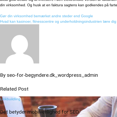
din virksomhed. Og husk at en faktura sagtens kan godkendes på farten
Indlægsnavigation
Gør din virksomhed bemærket andre steder end Google
Hvad kan kasinoer, fitnesscentre og underholdningsindustrien lære di
By
seo-for-begyndere.dk_wordpress_admin
Related Post
Linkbuildling
Dét betyder mobilvenlighed for SEO