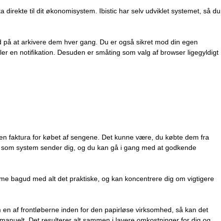
direkte til dit økonomisystem. Ibistic har selv udviklet systemet, så du
d på at arkivere dem hver gang. Du er også sikret mod din egen
ler en notifikation. Desuden er småting som valg af browser ligegyldigt
r en faktura for købet af sengene. Det kunne være, du købte dem fra
ion, som system sender dig, og du kan gå i gang med at godkende
me bagud med alt det praktiske, og kan koncentrere dig om vigtigere
som en af frontløberne inden for den papirløse virksomhed, så kan det
et manuelt. Det resulterer alt sammen i lavere omkostninger for dig og